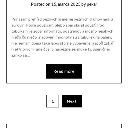
Posted on
15. marca 2025
by
pekar
Prinášam prehľad bežných aj menej bežných druhov múk a
surovín, ktoré používam, alebo som skúsil použiť. Pod
tabuľkami je zopár informácií, postrehov a možno nejakých
niečo čo niečo „napovie“ (hodnoty sú z tabuliek na balení,
nie nemám doma také laboratórne vybavenie, aspoň zatiaľ
nie) V prvom rade čosi o najbežnejšej múke t.j. pšeničnej.
Zrnko sa…
Read more
1
Next