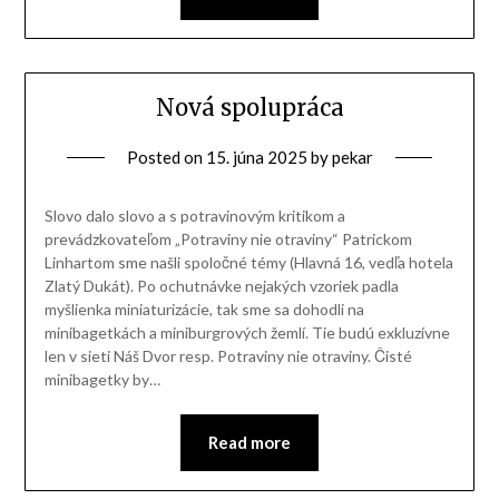
Nová spolupráca
Posted on
15. júna 2025
by
pekar
Slovo dalo slovo a s potravinovým kritikom a
prevádzkovateľom „Potraviny nie otraviny“ Patrickom
Linhartom sme našli spoločné témy (Hlavná 16, vedľa hotela
Zlatý Dukát). Po ochutnávke nejakých vzoriek padla
myšlienka miniaturizácie, tak sme sa dohodli na
minibagetkách a miniburgrových žemlí. Tie budú exkluzívne
len v sieti Náš Dvor resp. Potraviny nie otraviny. Čisté
minibagetky by…
Read more