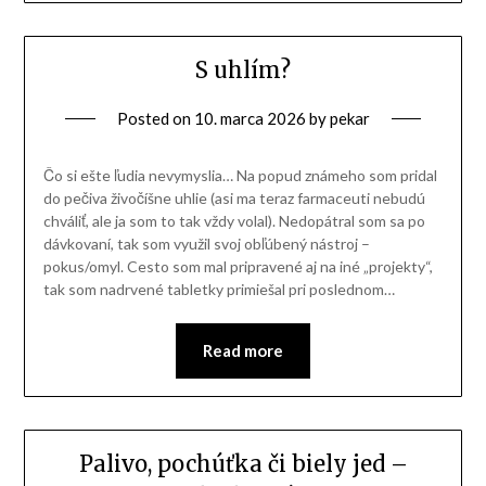
S uhlím?
Posted on
10. marca 2026
by
pekar
Čo si ešte ľudia nevymyslia… Na popud známeho som pridal
do pečiva živočíšne uhlie (asi ma teraz farmaceuti nebudú
chváliť, ale ja som to tak vždy volal). Nedopátral som sa po
dávkovaní, tak som využil svoj obľúbený nástroj –
pokus/omyl. Cesto som mal pripravené aj na iné „projekty“,
tak som nadrvené tabletky primiešal pri poslednom…
Read more
Palivo, pochúťka či biely jed –