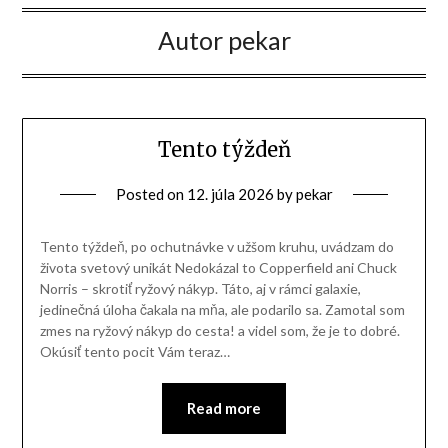
Autor
pekar
Tento týždeň
Posted on
12. júla 2026
by
pekar
Tento týždeň, po ochutnávke v užšom kruhu, uvádzam do
života svetový unikát Nedokázal to Copperfield ani Chuck
Norris – skrotiť ryžový nákyp. Táto, aj v rámci galaxie,
jedinečná úloha čakala na mňa, ale podarilo sa. Zamotal som
zmes na ryžový nákyp do cesta! a videl som, že je to dobré.
Okúsiť tento pocit Vám teraz…
Read more