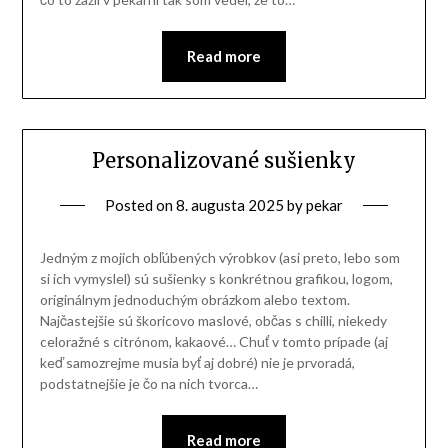
Read more
Personalizované sušienky
Posted on
8. augusta 2025
by
pekar
Jedným z mojich obľúbených výrobkov (asi preto, lebo som
si ich vymyslel) sú sušienky s konkrétnou grafikou, logom,
originálnym jednoduchým obrázkom alebo textom.
Najčastejšie sú škoricovo maslové, občas s chilli, niekedy
celoražné s citrónom, kakaové… Chuť v tomto prípade (aj
keď samozrejme musia byť aj dobré) nie je prvoradá,
podstatnejšie je čo na nich tvorca…
Read more