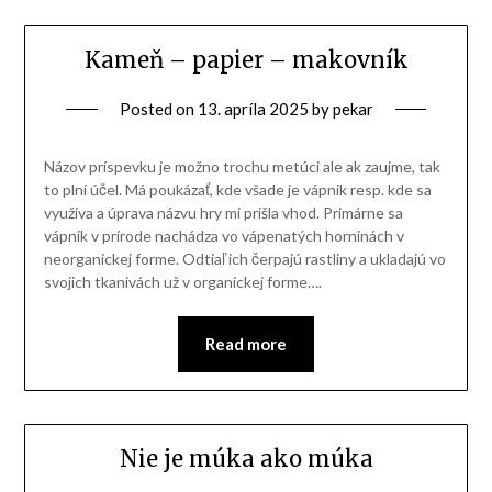
Kameň – papier – makovník
Posted on
13. apríla 2025
by
pekar
Názov príspevku je možno trochu metúci ale ak zaujme, tak
to plní účel. Má poukázať, kde všade je vápnik resp. kde sa
využíva a úprava názvu hry mi prišla vhod. Primárne sa
vápnik v prírode nachádza vo vápenatých horninách v
neorganickej forme. Odtiaľ ich čerpajú rastliny a ukladajú vo
svojich tkanivách už v organickej forme….
Read more
Nie je múka ako múka