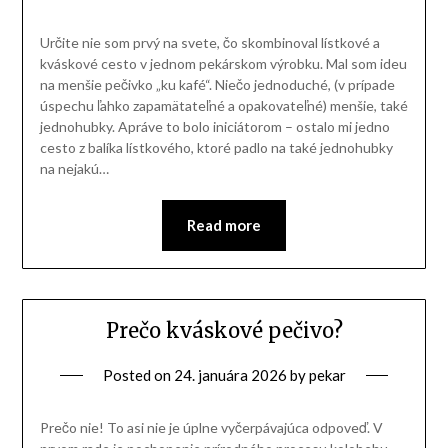
Určite nie som prvý na svete, čo skombinoval lístkové a
kváskové cesto v jednom pekárskom výrobku. Mal som ideu
na menšie pečivko „ku kafé“. Niečo jednoduché, (v prípade
úspechu ľahko zapamätateľné a opakovateľné) menšie, také
jednohubky. Apráve to bolo iniciátorom – ostalo mi jedno
cesto z balíka lístkového, ktoré padlo na také jednohubky
na nejakú…
Read more
Prečo kváskové pečivo?
Posted on
24. januára 2026
by
pekar
Prečo nie! To asi nie je úplne vyčerpávajúca odpoveď. V