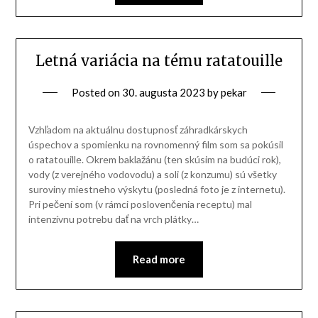
Letná variácia na tému ratatouille
Posted on
30. augusta 2023
by
pekar
Vzhľadom na aktuálnu dostupnosť záhradkárskych
úspechov a spomienku na rovnomenný film som sa pokúsil
o ratatouille. Okrem baklažánu (ten skúsim na budúci rok),
vody (z verejného vodovodu) a soli (z konzumu) sú všetky
suroviny miestneho výskytu (posledná foto je z internetu).
Pri pečení som (v rámci poslovenčenia receptu) mal
intenzívnu potrebu dať na vrch plátky…
Read more