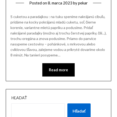
Posted on
8. marca 2023
by
pekar
S cuketou a paradajkou : na tuku speníme nakrájanú cibuľu,
pridáme na kocky pokrájanú mladú cuketu, soľ, čierne
korenie, variantne mletú papriku a podusíme. Pridať
nakrájané paradajky (možno aj trochu čerstvej papriky, čili…),
trochu oregána a znova podusíme. Priamo do panvice
nasypeme cestoviny – pohánkové, s mrkvovou alebo
cviklovou šťavou, zalejeme vodou a prikryté dovaríme okolo
8 minút. Na tanieri posypeme…
Read more
HĽADAŤ
Hľadať