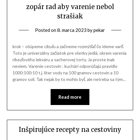
zopár rad aby varenie nebol
strašiak
Posted on
8. marca 2023
by
pekar
krok – ošúpeme cibuľu a začneme rozmýšľať čo ideme variť.
Toto je univerzálny začiatok pre všetky jedlá, okrem varenia
ríbezľového lekváru a sacherovej torty. Ja proste inak
neviem. Varenie cestovín : kuchári odporúčajú pravidlo
1000:100:10 t.j. liter vody na 100 gramov cestovín a 10
gramov soli. Tak nejak by to mohlo byť, ale netreba sa tým…
Read more
Inšpirujúce recepty na cestoviny