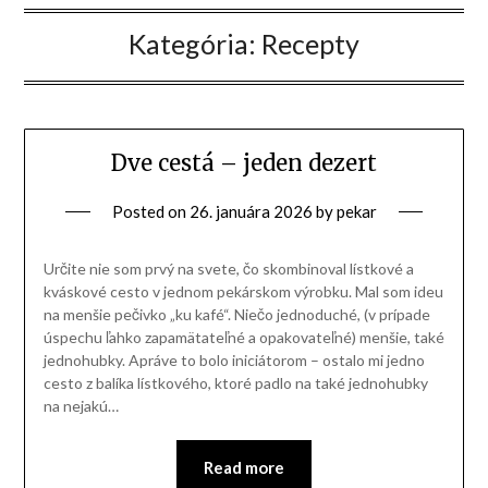
Kategória:
Recepty
Dve cestá – jeden dezert
Posted on
26. januára 2026
by
pekar
Určite nie som prvý na svete, čo skombinoval lístkové a
kváskové cesto v jednom pekárskom výrobku. Mal som ideu
na menšie pečivko „ku kafé“. Niečo jednoduché, (v prípade
úspechu ľahko zapamätateľné a opakovateľné) menšie, také
jednohubky. Apráve to bolo iniciátorom – ostalo mi jedno
cesto z balíka lístkového, ktoré padlo na také jednohubky
na nejakú…
Read more