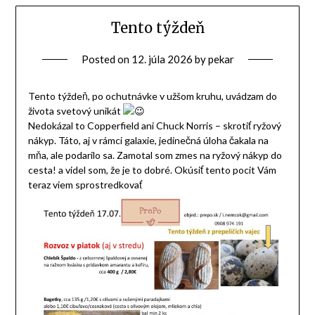
Tento týždeň
Posted on
12. júla 2026
by
pekar
Tento týždeň, po ochutnávke v užšom kruhu, uvádzam do
života svetový unikát
Nedokázal to Copperfield ani Chuck Norris – skrotiť ryžový
nákyp. Táto, aj v rámci galaxie, jedinečná úloha čakala na
mňa, ale podarilo sa. Zamotal som zmes na ryžový nákyp do
cesta! a videl som, že je to dobré. Okúsiť tento pocit Vám
teraz viem sprostredkovať